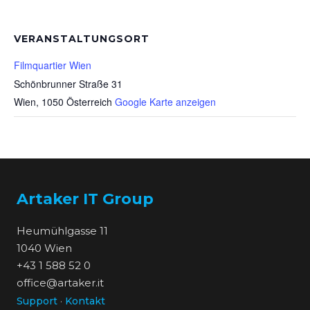
VERANSTALTUNGSORT
Filmquartier Wien
Schönbrunner Straße 31
Wien
,
1050
Österreich
Google Karte anzeigen
Artaker IT Group
Heumühlgasse 11
1040 Wien
+43 1 588 52 0
office@artaker.it
Support
·
Kontakt