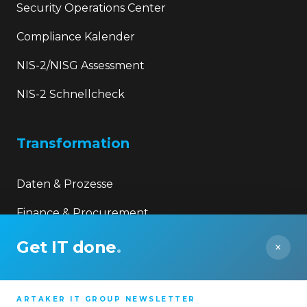
Security Operations Center
Compliance Kalender
NIS-2/NISG Assessment
NIS-2 Schnellcheck
Transformation
Daten & Prozesse
Finance & Procurement
Legal & HR
Get IT done
.
×
Unternehmen
ARTAKER IT GROUP NEWSLETTER