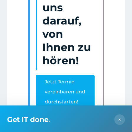
uns
darauf,
von
Ihnen zu
hören!
Jetzt Termin
vereinbaren und
durchstarten!
Get IT done
.
×
FAQ und
Zusammenfassu