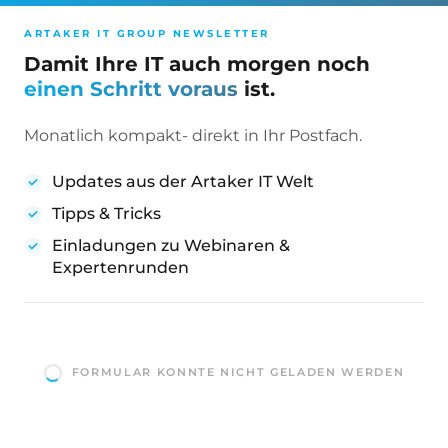
ng
ARTAKER IT GROUP NEWSLETTER
Was ist Identity
Damit Ihre IT auch morgen noch
& Access
einen Schritt voraus
ist.
Management
(IAM)?
Monatlich kompakt- direkt in Ihr Postfach.
IAM beschreibt Prozesse
Updates aus der Artaker IT Welt
und Tools zur Verwaltung
Tipps & Tricks
von Benutzeridentitäten
Einladungen zu Webinaren &
und Zugriffsrechten in
Expertenrunden
Unternehmen.
Warum ist IAM
für
Versicherungen
FORMULAR KONNTE NICHT GELADEN WERDEN
besonders
relevant?