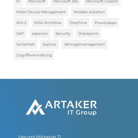
KI
Microsoft
Microsoft 365
Microsoft Copilot
Mobil Device Management
Mobiles Arbeiten
NIS-2
NIS2-Richtlinie
OneDrive
PowerApps
SAP
saperion
Security
Sharepoint
Sicherheit
Sophos
Vertragsmanagement
Zugriffsverwaltung
Heumühlgasse 11