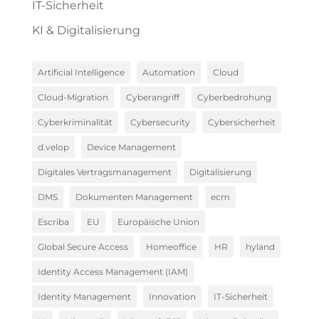
IT-Sicherheit
KI & Digitalisierung
Artificial Intelligence
Automation
Cloud
Cloud-Migration
Cyberangriff
Cyberbedrohung
Cyberkriminalität
Cybersecurity
Cybersicherheit
d.velop
Device Management
Digitales Vertragsmanagement
Digitalisierung
DMS
Dokumenten Management
ecm
Escriba
EU
Europäische Union
Global Secure Access
Homeoffice
HR
hyland
Identity Access Management (IAM)
Identity Management
Innovation
IT-Sicherheit