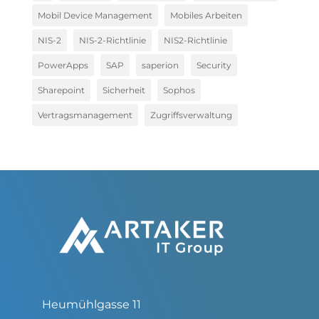
Mobil Device Management
Mobiles Arbeiten
NIS-2
NIS-2-Richtlinie
NIS2-Richtlinie
PowerApps
SAP
saperion
Security
Sharepoint
Sicherheit
Sophos
Vertragsmanagement
Zugriffsverwaltung
Heumühlgasse 11