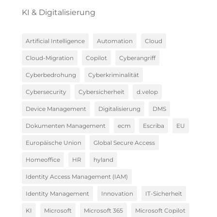
KI & Digitalisierung
Artificial Intelligence
Automation
Cloud
Cloud-Migration
Copilot
Cyberangriff
Cyberbedrohung
Cyberkriminalität
Cybersecurity
Cybersicherheit
d.velop
Device Management
Digitalisierung
DMS
Dokumenten Management
ecm
Escriba
EU
Europäische Union
Global Secure Access
Homeoffice
HR
hyland
Identity Access Management (IAM)
Identity Management
Innovation
IT-Sicherheit
KI
Microsoft
Microsoft 365
Microsoft Copilot