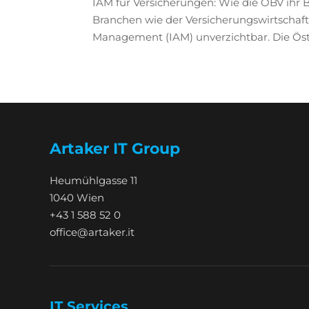
IAM für Versicherungen: Wie die ÖBV ihr
Branchen wie der Versicherungswirtschaft 
Management (IAM) unverzichtbar. Die Öst
Artaker IT Group
Heumühlgasse 11
1040 Wien
+43 1 588 52 0
office@artaker.it
IT Services