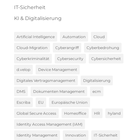
IT-Sicherheit
KI & Digitalisierung
Artificial Intelligence
Automation
Cloud
Cloud-Migration
Cyberangriff
Cyberbedrohung
Cyberkriminalität
Cybersecurity
Cybersicherheit
d.velop
Device Management
Digitales Vertragsmanagement
Digitalisierung
DMS
Dokumenten Management
ecm
Escriba
EU
Europäische Union
Global Secure Access
Homeoffice
HR
hyland
Identity Access Management (IAM)
Identity Management
Innovation
IT-Sicherheit