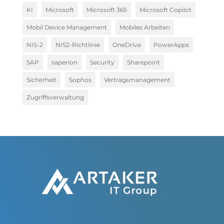
KI
Microsoft
Microsoft 365
Microsoft Copilot
Mobil Device Management
Mobiles Arbeiten
NIS-2
NIS2-Richtlinie
OneDrive
PowerApps
SAP
saperion
Security
Sharepoint
Sicherheit
Sophos
Vertragsmanagement
Zugriffsverwaltung